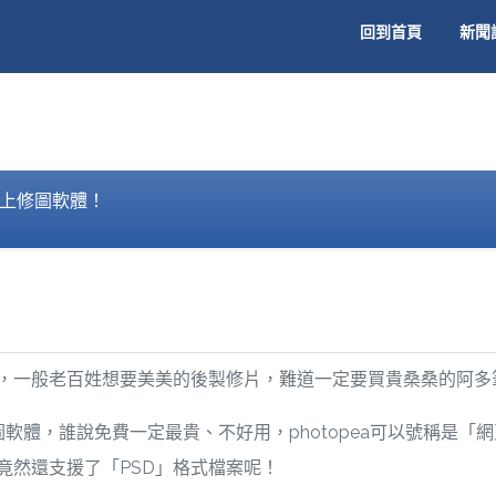
回到首頁
新聞
費線上修圖軟體！
，一般老百姓想要美美的後製修片，難道一定要買貴桑桑的阿多
體，誰說免費一定最貴、不好用，photopea可以號稱是「網頁版 
竟然還支援了「PSD」格式檔案呢！