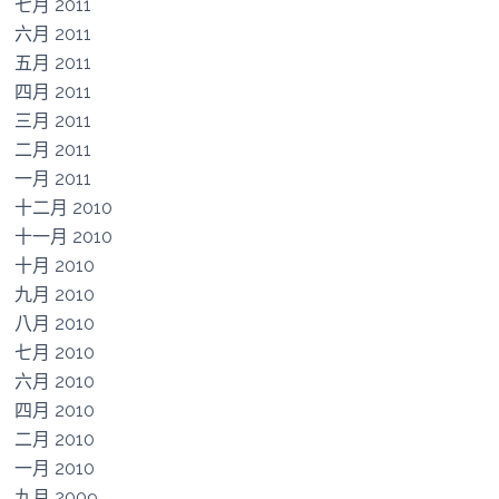
七月 2011
六月 2011
五月 2011
四月 2011
三月 2011
二月 2011
一月 2011
十二月 2010
十一月 2010
十月 2010
九月 2010
八月 2010
七月 2010
六月 2010
四月 2010
二月 2010
一月 2010
九月 2009