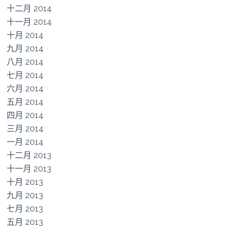
十二月 2014
十一月 2014
十月 2014
九月 2014
八月 2014
七月 2014
六月 2014
五月 2014
四月 2014
三月 2014
一月 2014
十二月 2013
十一月 2013
十月 2013
九月 2013
七月 2013
五月 2013