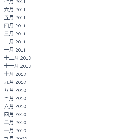
七月 2011
六月 2011
五月 2011
四月 2011
三月 2011
二月 2011
一月 2011
十二月 2010
十一月 2010
十月 2010
九月 2010
八月 2010
七月 2010
六月 2010
四月 2010
二月 2010
一月 2010
九月 2009