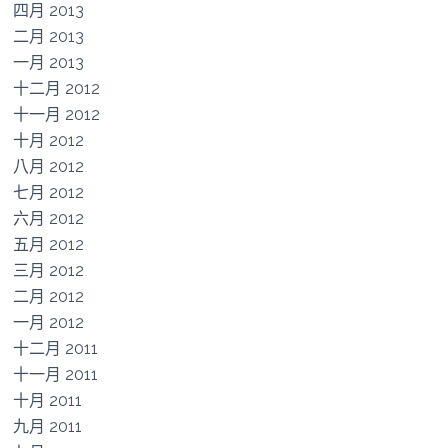
四月 2013
二月 2013
一月 2013
十二月 2012
十一月 2012
十月 2012
八月 2012
七月 2012
六月 2012
五月 2012
三月 2012
二月 2012
一月 2012
十二月 2011
十一月 2011
十月 2011
九月 2011