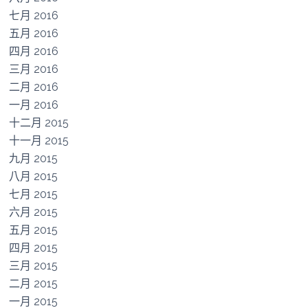
七月 2016
五月 2016
四月 2016
三月 2016
二月 2016
一月 2016
十二月 2015
十一月 2015
九月 2015
八月 2015
七月 2015
六月 2015
五月 2015
四月 2015
三月 2015
二月 2015
一月 2015