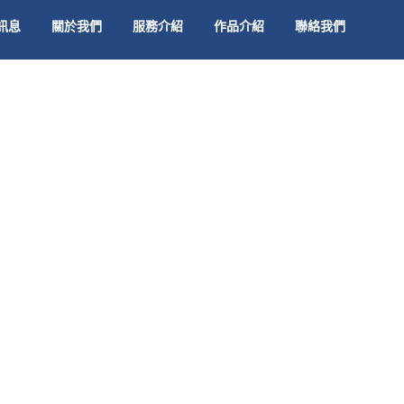
訊息
關於我們
服務介紹
作品介紹
聯絡我們