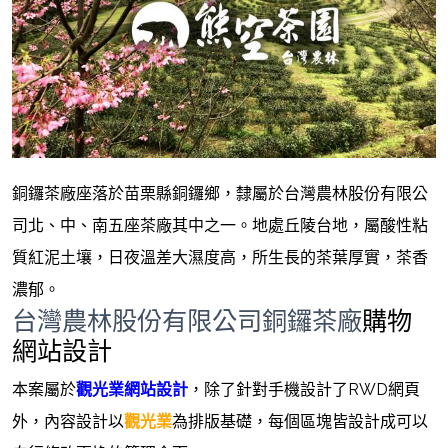
銅鑼茶廠座落於苗栗縣銅鑼鄉，隸屬於台灣農林股份有限公
司北、中、南五座茶廠其中之一。地處丘陵台地，屬酸性粘
質紅泥土壤，日夜溫差大濕度高，所生長的茶葉厚實，茶香
濃郁。
台灣農林股份有限公司銅鑼茶廠
購物
網站設計
本案屬於
觀光業網站設計
，除了針對手機設計了RWD網頁
外，內容設計以
觀光業
為排版基礎，每個區塊皆設計成可以