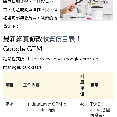
網頁增加參數，而且控管不
當，將造成網頁運作不良，但
如果您堅持要放置，我們的收
費如下：
最新網頁修改
收費價目表
！
Google GTM
相關程式碼：https://developers.google.com/tag-
manager/quickstart
計
算
項目
工作內容
費用
單
位
基本
dataLayer GTM id
次
TWD：
noscript 框架
4000(含國
內發票)