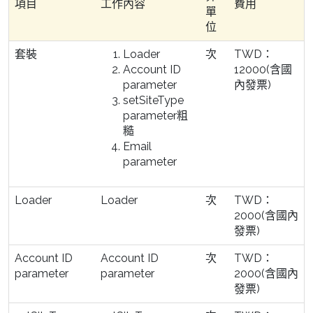
項目
工作內容
費用
單
位
套裝
Loader
次
TWD：
Account ID
12000(含國
parameter
內發票)
setSiteType
parameter粗
糙
Email
parameter
Loader
Loader
次
TWD：
2000(含國內
發票)
Account ID
Account ID
次
TWD：
parameter
parameter
2000(含國內
發票)