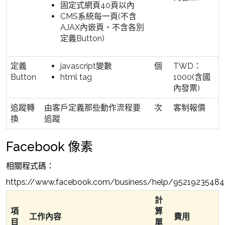
固定式網頁40頁以內
CMS系統每一頁(不含
AJAX內嵌頁、不含各別
定義Button)
定義
javascript變數
個
TWD：
Button
html tag
1000(含國
內發票)
追蹤轉
由客戶定義那些動作流程要
次
客制報價
換
追蹤
Facebook 像素
相關程式碼：
https://www.facebook.com/business/help/9521923548
計
項
算
工作內容
費用
目
單