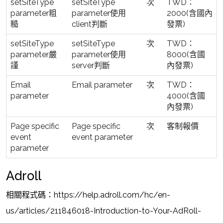
setSiteType
setSiteType
次
TWD：
parameter粗
parameter使用
2000(含國內
糙
client判斷
發票)
setSiteType
setSiteType
次
TWD：
parameter嚴
parameter使用
8000(含國
謹
server判斷
內發票)
Email
Email parameter
次
TWD：
parameter
4000(含國
內發票)
Page specific
Page specific
次
客制報價
event
event parameter
parameter
Adroll
相關程式碼：https://help.adroll.com/hc/en-
us/articles/211846018-Introduction-to-Your-AdRoll-