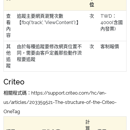
位
查
追蹤主要網頁瀏覽次數
次
TWD：
看
【fbq('track', 'ViewContent');】
4000(含國
內
內發票)
容
其
由於每種追蹤要修改網頁位置不
次
客制報價
他
同，需要由客戶定義那些動作流
追
程要追蹤
蹤
Criteo
相關程式碼：https://support.criteo.com/hc/en-
us/articles/203359521-The-structure-of-the-Criteo-
OneTag
計
算