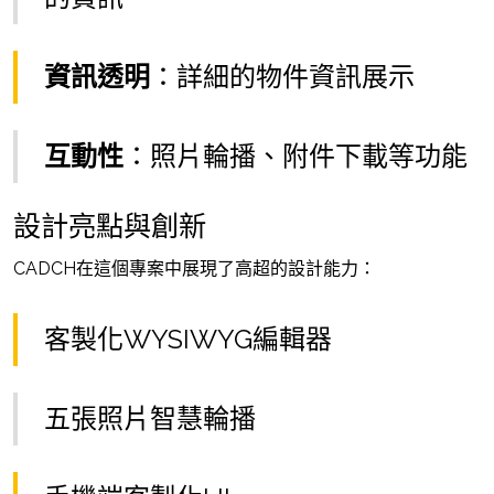
資訊透明
：詳細的物件資訊展示
互動性
：照片輪播、附件下載等功能
設計亮點與創新
CADCH在這個專案中展現了高超的設計能力：
客製化WYSIWYG編輯器
五張照片智慧輪播