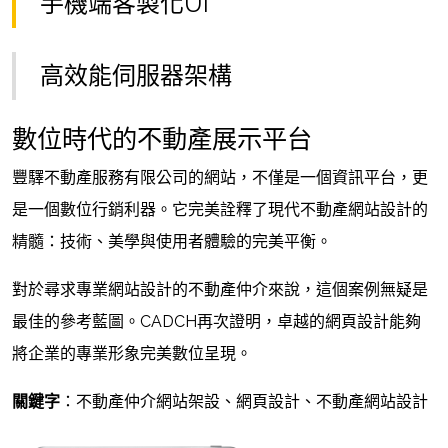
手機端客製化UI
高效能伺服器架構
數位時代的不動產展示平台
豐驛不動產服務有限公司的網站，不僅是一個資訊平台，更
是一個數位行銷利器。它完美詮釋了現代不動產網站設計的
精髓：技術、美學與使用者體驗的完美平衡。
對於尋求專業網站設計的不動產仲介來說，這個案例無疑是
最佳的參考藍圖。CADCH再次證明，卓越的網頁設計能夠
將企業的專業形象完美數位呈現。
關鍵字
：不動產仲介網站架設、網頁設計、不動產網站設計