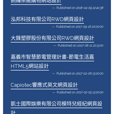
銅鑼茶廠購物網站設計
Published on
2018-04-09 22:40:38
泓邦科技有限公司RWD網頁設計
Published on
2017-09-16 20:00:00
大鋒塑膠股份有限公司RWD網頁設計
Published on
2017-08-11 22:13:00
嘉義市智慧節電管理計畫-節電生活嘉
HTML5網站設計
Published on
2017-02-06 13:00:00
Capiotec響應式英文網頁設計
Published on
2017-02-05 13:00:00
凱士國際娛樂有限公司模特兒經紀網頁設
計