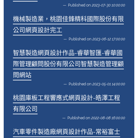
Published on
2023-07-30 10:00:00
機械製造業，桃園佳鋒精科國際股份有限
公司網頁設計完工
Published on
2023-06-12 17:00:00
智慧製造網頁設計作品-睿華智匯-睿華國
際管理顧問股份有限公司智慧製造管理顧
問網站
Published on
2023-05-01 14:00:00
桃園庫板工程響應式網頁設計-皓澤工程
有限公司
Published on
2022-08-08 16:00:00
汽車零件製造廠網頁設計作品-常裕富士