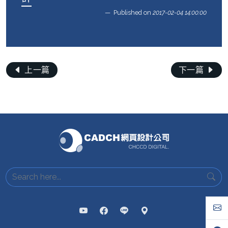
Published on
2017-02-04 14:00:00
上一篇
下一篇