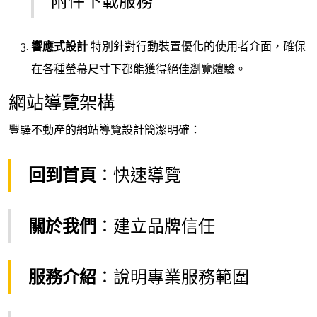
附件下載服務
響應式設計
特別針對行動裝置優化的使用者介面，確保
在各種螢幕尺寸下都能獲得絕佳瀏覽體驗。
網站導覽架構
豐驛不動產的網站導覽設計簡潔明確：
回到首頁
：快速導覽
關於我們
：建立品牌信任
服務介紹
：說明專業服務範圍