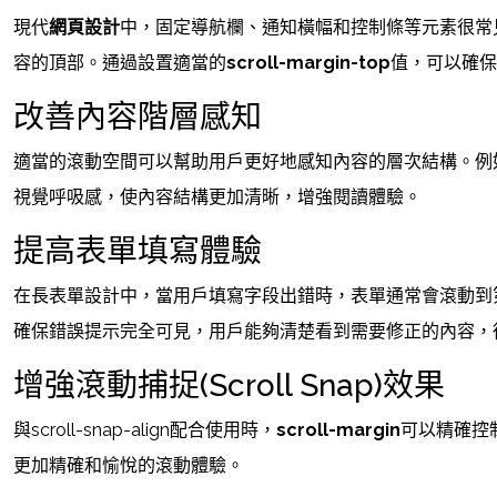
現代
網頁設計
中，固定導航欄、通知橫幅和控制條等元素很常
容的頂部。通過設置適當的
scroll-margin-top
值，可以確保
改善內容階層感知
適當的滾動空間可以幫助用戶更好地感知內容的層次結構。例
視覺呼吸感，使內容結構更加清晰，增強閱讀體驗。
提高表單填寫體驗
在長表單設計中，當用戶填寫字段出錯時，表單通常會滾動到
確保錯誤提示完全可見，用戶能夠清楚看到需要修正的內容，
增強滾動捕捉(Scroll Snap)效果
與scroll-snap-align配合使用時，
scroll-margin
可以精確控
更加精確和愉悅的滾動體驗。