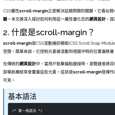
CSS屬性
scroll-margin
正是解決這類問題的關鍵。它看似微
驗
。本文將深入探討如何利用這一屬性優化您的
網頁設計
，提
2. 什麼是scroll-margin？
scroll-margin
是CSS滾動捕捉模組(CSS Scroll Sna
空間。簡單來說，它控制元素被滾動到視圖中時的位置偏移量
在傳統的
網頁設計
中，當用戶點擊錨點鏈接時，瀏覽器會將目
部導航欄經常會覆蓋這些元素。這就是
scroll-margin
發揮作
可見。
基本語法
/* 單一值語法 */