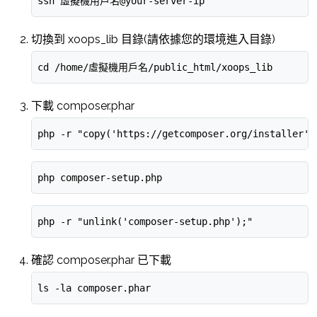
ssh 虛擬機用戶名@your-server-ip
切換到 xoops_lib 目錄(請依據您的環境進入目錄)
cd /home/虛擬機用戶名/public_html/xoops_lib
下載 composer.phar
php -r "copy('https://getcomposer.org/installer',
php composer-setup.php
php -r "unlink('composer-setup.php');"
確認 composer.phar 已下載
ls -la composer.phar