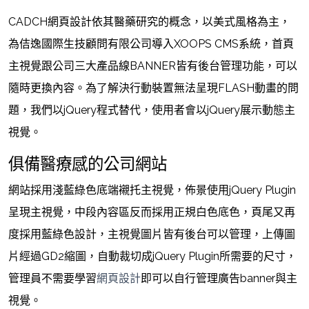
CADCH網頁設計依其醫藥研究的概念，以美式風格為主，
為佶逸國際生技顧問有限公司導入XOOPS CMS系統，首頁
主視覺跟公司三大產品線BANNER皆有後台管理功能，可以
隨時更換內容。為了解決行動裝置無法呈現FLASH動畫的問
題，我們以jQuery程式替代，使用者會以jQuery展示動態主
視覺。
俱備醫療感的公司網站
網站採用淺藍綠色底端襯托主視覺，佈景使用jQuery Plugin
呈現主視覺，中段內容區反而採用正規白色底色，頁尾又再
度採用藍綠色設計，主視覺圖片皆有後台可以管理，上傳圖
片經過GD2縮圖，自動裁切成jQuery Plugin所需要的尺寸，
管理員不需要學習
網頁設計
即可以自行管理廣告banner與主
視覺。