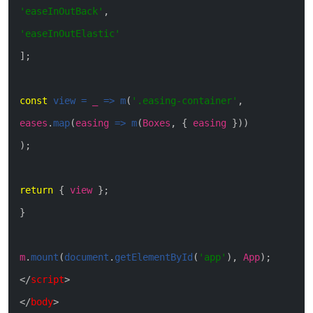
'easeInOutBack'
,
'easeInOutElastic'
]
;
const
view
=
_
=>
m
(
'.easing-container'
,
eases
.
map
(
easing
=>
m
(
Boxes
,
{
easing
}
)
)
)
;
return
{
view
}
;
}
m
.
mount
(
document
.
getElementById
(
'app'
)
,
App
)
;
<
/
script
>
<
/
body
>