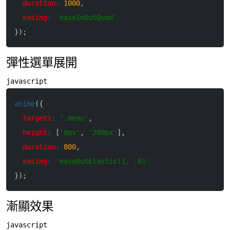
duration
:
1000
,
easing
:
'easeInOutQuad'
}
)
;
彈性選單展開
javascript
anime
(
{
targets
:
'.menu'
,
height
:
[
'0px'
,
'200px'
]
,
duration
:
800
,
easing
:
'easeOutElastic(1, .8)'
}
)
;
漸顯效果
javascript