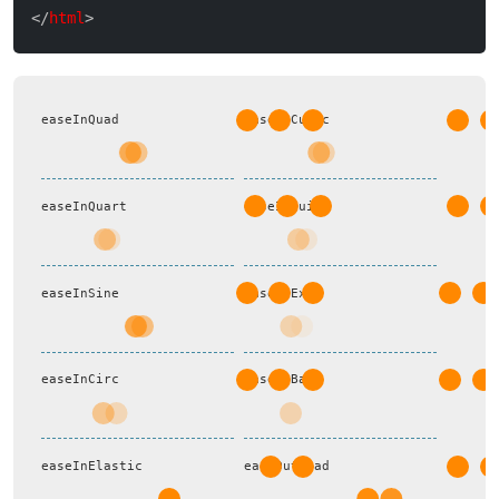
<
/
html
>
easeInQuad
easeInCubic
easeInQuart
easeInQuint
easeInSine
easeInExpo
easeInCirc
easeInBack
easeInElastic
easeOutQuad