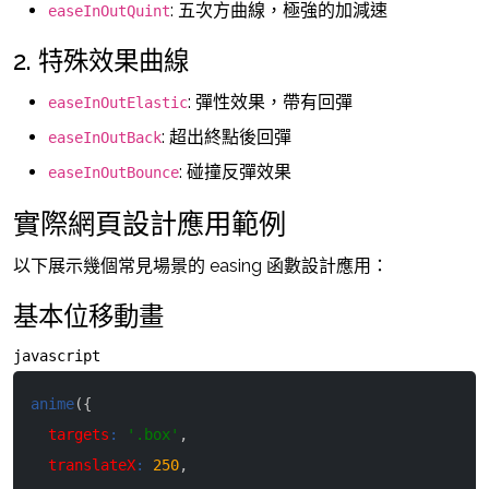
: 五次方曲線，極強的加減速
easeInOutQuint
2. 特殊效果曲線
: 彈性效果，帶有回彈
easeInOutElastic
: 超出終點後回彈
easeInOutBack
: 碰撞反彈效果
easeInOutBounce
實際網頁設計應用範例
以下展示幾個常見場景的 easing 函數設計應用：
基本位移動畫
javascript
anime
(
{
targets
:
'.box'
,
translateX
:
250
,