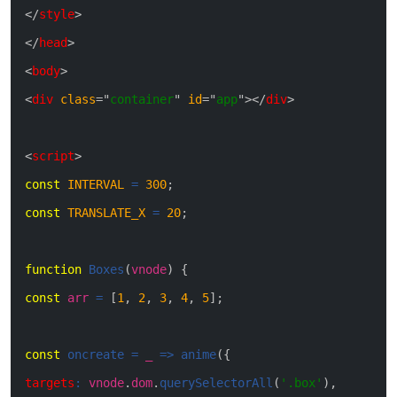
<
/
style
>
<
/
head
>
<
body
>
<
div
class
=
"
container
"
id
=
"
app
"
>
<
/
div
>
<
script
>
const
INTERVAL
=
300
;
const
TRANSLATE_X
=
20
;
function
Boxes
(
vnode
)
{
const
arr
=
[
1
,
2
,
3
,
4
,
5
]
;
const
oncreate
=
_
=>
anime
(
{
targets
:
vnode
.
dom
.
querySelectorAll
(
'.box'
)
,