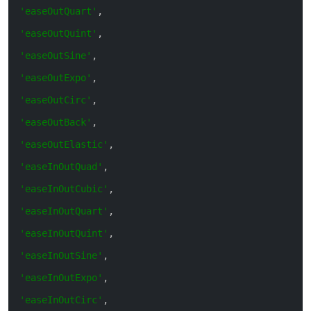
'easeOutQuart'
,
'easeOutQuint'
,
'easeOutSine'
,
'easeOutExpo'
,
'easeOutCirc'
,
'easeOutBack'
,
'easeOutElastic'
,
'easeInOutQuad'
,
'easeInOutCubic'
,
'easeInOutQuart'
,
'easeInOutQuint'
,
'easeInOutSine'
,
'easeInOutExpo'
,
'easeInOutCirc'
,