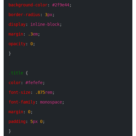
background-color
:
#2f9e44
;
border-radius
:
3
px
;
display
:
inline-block
;
margin
:
.3
em
;
opacity
:
0
;
}
.title
{
color
:
#fefefe
;
font-size
:
.875
rem
;
font-family
:
monospace
;
margin
:
0
;
padding
:
5
px
0
;
}