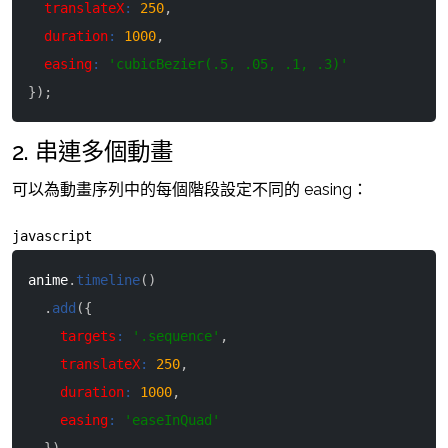
translateX
:
250
,
duration
:
1000
,
easing
:
'cubicBezier(.5, .05, .1, .3)'
}
)
;
2. 串連多個動畫
可以為動畫序列中的每個階段設定不同的 easing：
javascript
anime
.
timeline
(
)
.
add
(
{
targets
:
'.sequence'
,
translateX
:
250
,
duration
:
1000
,
easing
:
'easeInQuad'