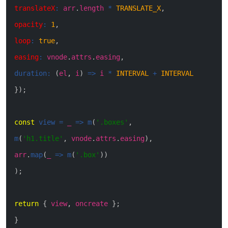
translateX
:
arr
.
length
*
TRANSLATE_X
,
opacity
:
1
,
loop
:
true
,
easing
:
vnode
.
attrs
.
easing
,
duration
:
(
el
,
i
)
=>
i
*
INTERVAL
+
INTERVAL
}
)
;
const
view
=
_
=>
m
(
'.boxes'
,
m
(
'h1.title'
,
vnode
.
attrs
.
easing
)
,
arr
.
map
(
_
=>
m
(
'.box'
)
)
)
;
return
{
view
,
oncreate
}
;
}