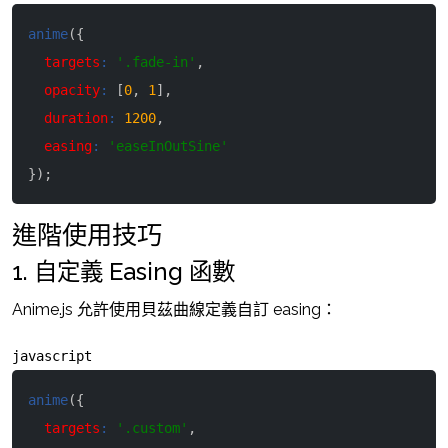
anime
(
{
targets
:
'.fade-in'
,
opacity
:
[
0
,
1
]
,
duration
:
1200
,
easing
:
'easeInOutSine'
}
)
;
進階使用技巧
1. 自定義 Easing 函數
Anime.js 允許使用貝茲曲線定義自訂 easing：
javascript
anime
(
{
targets
:
'.custom'
,