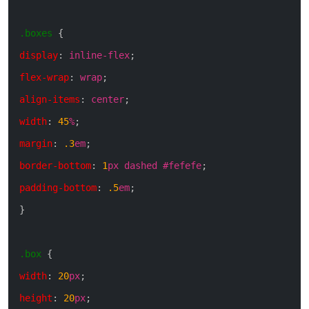
.boxes
{
display
:
inline-flex
;
flex-wrap
:
wrap
;
align-items
:
center
;
width
:
45
%
;
margin
:
.3
em
;
border-bottom
:
1
px
dashed
#fefefe
;
padding-bottom
:
.5
em
;
}
.box
{
width
:
20
px
;
height
:
20
px
;