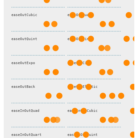
easeOutCubic
easeOutQuart
easeOutQuint
easeOutSine
easeOutExpo
easeOutCirc
easeOutBack
easeOutElastic
easeInOutQuad
easeInOutCubic
easeInOutQuart
easeInOutQuint