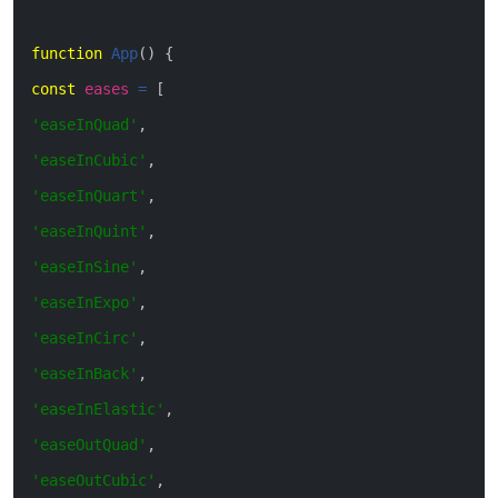
function
App
(
)
{
const
eases
=
[
'easeInQuad'
,
'easeInCubic'
,
'easeInQuart'
,
'easeInQuint'
,
'easeInSine'
,
'easeInExpo'
,
'easeInCirc'
,
'easeInBack'
,
'easeInElastic'
,
'easeOutQuad'
,
'easeOutCubic'
,