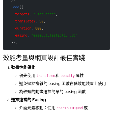
}
)
.
add
(
{
targets
:
'.sequence'
,
translateY
:
50
,
duration
:
800
,
easing
:
'easeOutElastic(1, .8)'
}
)
;
效能考量與網頁設計最佳實踐
動畫性能優化
優先使用
和
屬性
transform
opacity
避免過於複雜的 easing 函數在低效能裝置上使用
為較短的動畫選擇簡單的 easing 函數
選擇適當的 Easing
介面元素移動：使用
或
easeInOutQuad