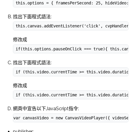
 this.options = { framesPerSecond: 25, hideVideo: 
找出下面程式語法:
 this.canvas.addEventListener('click', cvpHandlers
修改成
 if(this.options.pauseOnClick === true){ this.canv
找出下面程式語法:
 if (this.video.currentTime >= this.video.duration
修改成
 if (this.video.currentTime >= this.video.duration
網頁中宣告以下JavaScript指令:
var canvasVideo = new CanvasVideoPlayer({ video
publisher: