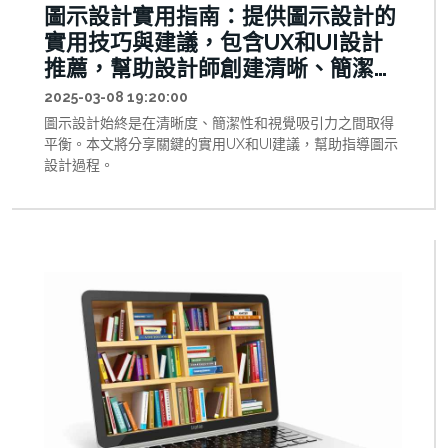
圖示設計實用指南：提供圖示設計的
實用技巧與建議，包含UX和UI設計
推薦，幫助設計師創建清晰、簡潔且
具吸引力的圖示。
2025-03-08 19:20:00
圖示設計始終是在清晰度、簡潔性和視覺吸引力之間取得
平衡。本文將分享關鍵的實用UX和UI建議，幫助指導圖示
設計過程。