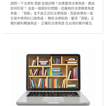
請問一下法律有'買斷'這個詞嗎？如果要用法律用語，應該
如何形容？ 這是一個很好的問題。從嚴格的法律專業角度
來看，「買斷」並不是正式的法律用語，而是商業和一般
交易中使用的口語表達。 解析法律術語，釐清「買斷」正
確的權利轉讓表述。 正確的法律用語 在台灣的著作權法及
智慧財產權法律框架中，正確的法律用語應為： 著作財產
權讓與：指著作財產權的全部或部分轉讓給他人 著作財產
權移轉：類似讓與，指權利的轉移 權利讓與契約：進行權
利轉讓的法律文書 更精確的法律描述方式 當想表達通常所
說的「買斷」概念時，可以使用以下法律表述： 「著作財
產權全部讓與」 「著作財產權完全移轉」 「以一次性給付
對價取得著作財產權之全部讓與」 實務上的差異 在實務
上，當合約要表達一方以一次性付費取得另一方所創作著
作的完整控制權時，會使用「著作財產權讓與」並明確說
明讓與的範圍包含全部權利。 同時，合約通常也會明確約
定著作人格權的行使限制，因為著作人格權原則上不能讓
與，但可以約定不行使。 因此，在正式的法律文件或合約
中，建議使用「著作財產權讓與」或「著作財產權移轉」
等專業法律術語，而非「買斷」這個商業用語。 了解網站
程式設計軟體著作權讓與(俗稱買斷)的各種考量、優缺點以
及開放原始碼軟體的權利義務，為您的網站設計專案做出