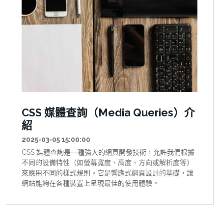
真實指紋一樣，能夠獨特地標識每個網路用戶。 Canvas指
紋技術作為這些數位指紋中最強大、最難以規避的一種，
正被越來越多的網站和服務採用。與傳統的Cookie追蹤不
同，Canvas指紋不需要在用戶設備上存儲任何訊息，不會
被清除Cookie的操作所影響，甚至在隱私瀏覽模式下依然
有效。這使得它成為廣告商、數據分析公司和安全服務提
供商眼中的「完美追蹤工具」。 本文將深入解析Canvas指
紋追蹤技術的工作原理、實現方式、應用場景及其在隱私
保護中的倫理問題。我們將以PNG圖片數據格式為切入
點，展示Canvas指紋技術的技術細節，並提供實用的防護
措施，幫助讀者在享受網路便利的同時，更好地保護自己
CSS 媒體查詢（Media Queries）介
的隱私。 無論您是網路安全專業人士，還是關注個人隱私
紹
的普通用戶，這篇文章都將幫助您深入了解這項隱形的追
蹤技術，以及如何在日益透明的網路世界中維護自己的數
2025-03-05 15:00:00
位隱私。
CSS 媒體查詢是一種強大的網頁開發技術，允許我們根據
不同的設備特性（如螢幕寬度、高度、方向或解析度等）
來應用不同的樣式規則。它是響應式網頁設計的基礎，讓
網站能夠在各種裝置上呈現最佳的使用體驗。