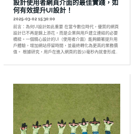
設計使用者網頁介面的最佳實踐，如
何有效提升UI設計！
2025-03-02 15:30:00
前言：為何UI設計如此重要 在當今數位時代，優質的網頁
設計已不再是錦上添花，而是企業與用戶建立連結的必要
橋樑。一個精心設計的UI（使用者介面）能夠顯著提升用
戶體驗，增加網站停留時間，並最終轉化為更高的業務價
值。 根據研究，用戶在進入網頁的首50毫秒內就會形成對
網站的第一印象。這意味著，無論您的內容多麼優質，如
果UI設計不能立即吸引用戶，您可能已經失去了這位潛在
客戶。 本文將深入探討網頁設計中提升UI設計品質的關鍵
實踐方法，特別著重於提高對比度和建立一致性字體等核
心元素，幫助您打造既美觀又實用的網頁介面。