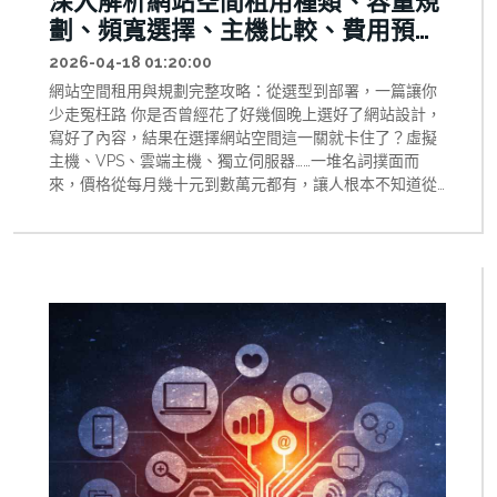
深入解析網站空間租用種類、容量規
劃、頻寬選擇、主機比較、費用預
算，以及常見錯誤，幫助你做出最聰
2026-04-18 01:20:00
明的網站空間規劃決策！
網站空間租用與規劃完整攻略：從選型到部署，一篇讓你
少走冤枉路 你是否曾經花了好幾個晚上選好了網站設計，
寫好了內容，結果在選擇網站空間這一關就卡住了？虛擬
主機、VPS、雲端主機、獨立伺服器……一堆名詞撲面而
來，價格從每月幾十元到數萬元都有，讓人根本不知道從
何選起。更糟糕的是，選錯了之後，遷移主機的麻煩往往
比當初多花錢更令人頭疼。這篇文章，就是要幫你把網站
空間租用這件事說清楚、講明白，讓你在預算、效能與擴
充彈性之間找到最適合自己的平衡點。