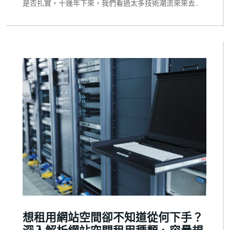
是否扎實。十幾年下來，我們看過太多技術潮流來來去
去，也看過太多行銷話術把不存在的「神奇加分」包裝成
必買套餐。 近一年最熱的話題是 GEO（生成式引擎優
化），各種代理商搶著推「為 Google AI Overviews 量身
打造」的服務包。我們花了不少時間從技術文件、學術論
文、Google 官方說明、獨立第三方實驗報告裡，把這些
主張一條一條拆開來檢驗。寫這篇文章的目的不是追熱
度，而是站在我們的本業——技術正確的網頁設計——告
訴你哪些工程方法在底層原理上站得住腳，哪些其實連基
本的技術合理性都沒有。 有些事我們現在仍然無法 100%
確定，這篇文章會誠實標明。但比起那些把不確定包裝成
保證的內容，我們相信誠實的客觀論述對讀者更有價值。
想租用網站空間卻不知道從何下手？