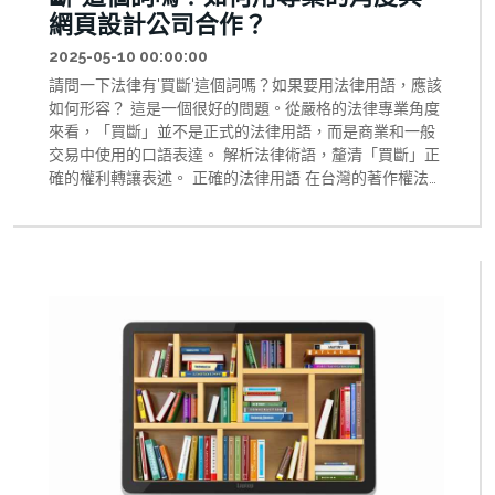
網頁設計公司合作？
2025-05-10 00:00:00
請問一下法律有'買斷'這個詞嗎？如果要用法律用語，應該
如何形容？ 這是一個很好的問題。從嚴格的法律專業角度
來看，「買斷」並不是正式的法律用語，而是商業和一般
交易中使用的口語表達。 解析法律術語，釐清「買斷」正
確的權利轉讓表述。 正確的法律用語 在台灣的著作權法及
智慧財產權法律框架中，正確的法律用語應為： 著作財產
權讓與：指著作財產權的全部或部分轉讓給他人 著作財產
權移轉：類似讓與，指權利的轉移 權利讓與契約：進行權
利轉讓的法律文書 更精確的法律描述方式 當想表達通常所
說的「買斷」概念時，可以使用以下法律表述： 「著作財
產權全部讓與」 「著作財產權完全移轉」 「以一次性給付
對價取得著作財產權之全部讓與」 實務上的差異 在實務
上，當合約要表達一方以一次性付費取得另一方所創作著
作的完整控制權時，會使用「著作財產權讓與」並明確說
明讓與的範圍包含全部權利。 同時，合約通常也會明確約
定著作人格權的行使限制，因為著作人格權原則上不能讓
與，但可以約定不行使。 因此，在正式的法律文件或合約
中，建議使用「著作財產權讓與」或「著作財產權移轉」