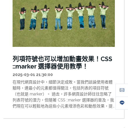
列項符號也可以增加動畫效果！CSS
::marker 選擇器使用教學！
2025-03-01 21:30:00
在現代網頁設計中，細節決定成敗。當我們談論使用者體
驗時，連最小的元素都值得關注，包括列表的項目符號
（也就是 marker）。 過去，許多網頁設計師往往忽略了
列表符號的潛力，但隨著 CSS ::marker 選擇器的普及，我
們現在可以輕鬆地為這些小元素增添色彩和動態效果，提
升整體網頁設計的質感與互動性。 本文將深入探討如何利
用 ::marker 選擇器來增強您的網頁設計，並提供實用的代
碼示例與技巧。