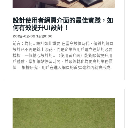
設計使用者網頁介面的最佳實踐，如
何有效提升UI設計！
2025-03-02 15:30:00
前言：為何UI設計如此重要 在當今數位時代，優質的網頁
設計已不再是錦上添花，而是企業與用戶建立連結的必要
橋樑。一個精心設計的UI（使用者介面）能夠顯著提升用
戶體驗，增加網站停留時間，並最終轉化為更高的業務價
值。 根據研究，用戶在進入網頁的首50毫秒內就會形成對
網站的第一印象。這意味著，無論您的內容多麼優質，如
果UI設計不能立即吸引用戶，您可能已經失去了這位潛在
客戶。 本文將深入探討網頁設計中提升UI設計品質的關鍵
實踐方法，特別著重於提高對比度和建立一致性字體等核
心元素，幫助您打造既美觀又實用的網頁介面。