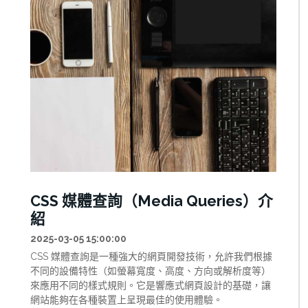
次點擊、每一次瀏覽都可能留下痕跡。這些痕跡不僅僅是
我們主動提供的個人訊息，還包括那些被動生成的、獨特
的數位指紋。這些數位指紋猶如我們在物理世界中留下的
真實指紋一樣，能夠獨特地標識每個網路用戶。 Canvas指
紋技術作為這些數位指紋中最強大、最難以規避的一種，
正被越來越多的網站和服務採用。與傳統的Cookie追蹤不
同，Canvas指紋不需要在用戶設備上存儲任何訊息，不會
被清除Cookie的操作所影響，甚至在隱私瀏覽模式下依然
有效。這使得它成為廣告商、數據分析公司和安全服務提
供商眼中的「完美追蹤工具」。 本文將深入解析Canvas指
紋追蹤技術的工作原理、實現方式、應用場景及其在隱私
保護中的倫理問題。我們將以PNG圖片數據格式為切入
點，展示Canvas指紋技術的技術細節，並提供實用的防護
措施，幫助讀者在享受網路便利的同時，更好地保護自己
CSS 媒體查詢（Media Queries）介
的隱私。 無論您是網路安全專業人士，還是關注個人隱私
紹
的普通用戶，這篇文章都將幫助您深入了解這項隱形的追
蹤技術，以及如何在日益透明的網路世界中維護自己的數
2025-03-05 15:00:00
位隱私。
CSS 媒體查詢是一種強大的網頁開發技術，允許我們根據
不同的設備特性（如螢幕寬度、高度、方向或解析度等）
來應用不同的樣式規則。它是響應式網頁設計的基礎，讓
網站能夠在各種裝置上呈現最佳的使用體驗。