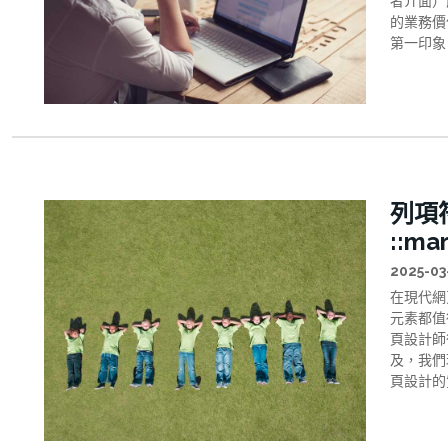
者介面）
的業務價
第一印象
用戶，您
UI設計
核心元素
列項
::m
2025-03
在現代網
元素都值
頁設計師往
及，我們
頁設計的
您的網頁