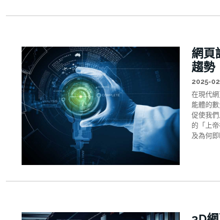
網頁
趨勢
2025-02
在現代網
能體的數
促使我們
的「上帝
及為何即
藍圖。
3D網