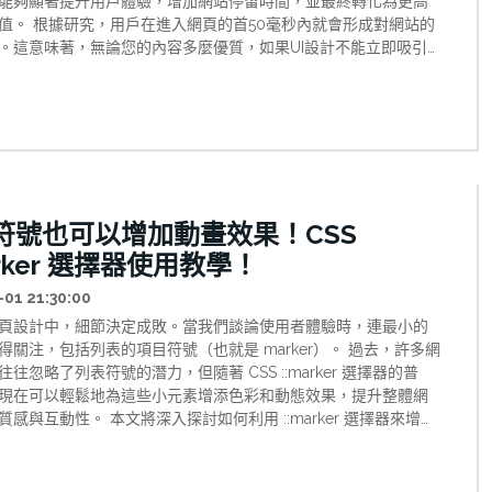
能夠顯著提升用戶體驗，增加網站停留時間，並最終轉化為更高
值。 根據研究，用戶在進入網頁的首50毫秒內就會形成對網站的
。這意味著，無論您的內容多麼優質，如果UI設計不能立即吸引
可能已經失去了這位潛在客戶。 本文將深入探討網頁設計中提升
品質的關鍵實踐方法，特別著重於提高對比度和建立一致性字體等
，幫助您打造既美觀又實用的網頁介面。
符號也可以增加動畫效果！CSS
arker 選擇器使用教學！
-01 21:30:00
頁設計中，細節決定成敗。當我們談論使用者體驗時，連最小的
得關注，包括列表的項目符號（也就是 marker）。 過去，許多網
往忽略了列表符號的潛力，但隨著 CSS ::marker 選擇器的普
現在可以輕鬆地為這些小元素增添色彩和動態效果，提升整體網
質感與互動性。 本文將深入探討如何利用 ::marker 選擇器來增強
設計，並提供實用的代碼示例與技巧。