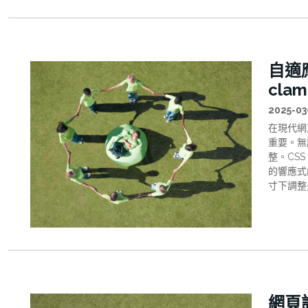
自適
cla
2025-03
在現代網
重要。無
整。CSS
的響應式
寸下調整
元素大小
細介紹 
在項目中
網頁設