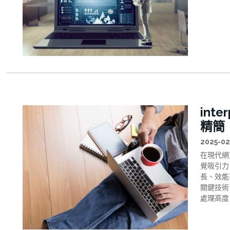
int
精簡
2025-02
在現代網
覺吸引力
長、效能不
關鍵技術
處理高度自