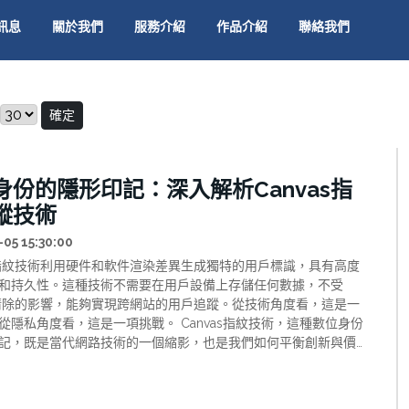
訊息
關於我們
服務介紹
作品介紹
聯絡我們
確定
身份的隱形印記：深入解析Canvas指
蹤技術
05 15:30:00
as指紋技術利用硬件和軟件渲染差異生成獨特的用戶標識，具有高度
和持久性。這種技術不需要在用戶設備上存儲任何數據，不受
ie清除的影響，能夠實現跨網站的用戶追蹤。從技術角度看，這是一
從隱私角度看，這是一項挑戰。 Canvas指紋技術，這種數位身份
記，既是當代網路技術的一個縮影，也是我們如何平衡創新與價
個試金石。通過深入理解這項技術，我們不僅可以更好地保護自
，也能為一個更加透明、尊重和平衡的數位未來做出貢獻。 1. 引
在網路世界的數位指紋 在現代網路世界中，我們每一次點擊、每