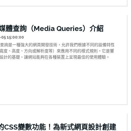
都可能留下痕跡。這些痕跡不僅僅是我們主動提供的個人訊息，
些被動生成的、獨特的數位指紋。這些數位指紋猶如我們在物理
下的真實指紋一樣，能夠獨特地標識每個網路用戶。 Canvas指紋
這些數位指紋中最強大、最難以規避的一種，正被越來越多的網
 媒體查詢（Media Queries）介紹
採用。與傳統的Cookie追蹤不同，Canvas指紋不需要在用戶設備
何訊息，不會被清除Cookie的操作所影響，甚至在隱私瀏覽模式
-05 15:00:00
效。這使得它成為廣告商、數據分析公司和安全服務提供商眼中
媒體查詢是一種強大的網頁開發技術，允許我們根據不同的設備特性
追蹤工具」。 本文將深入解析Canvas指紋追蹤技術的工作原理、
寬度、高度、方向或解析度等）來應用不同的樣式規則。它是響
、應用場景及其在隱私保護中的倫理問題。我們將以PNG圖片數
設計的基礎，讓網站能夠在各種裝置上呈現最佳的使用體驗。
切入點，展示Canvas指紋技術的技術細節，並提供實用的防護措
讀者在享受網路便利的同時，更好地保護自己的隱私。 無論您是
專業人士，還是關注個人隱私的普通用戶，這篇文章都將幫助您
這項隱形的追蹤技術，以及如何在日益透明的網路世界中維護自
隱私。
的CSS變數功能！為新式網頁設計創建