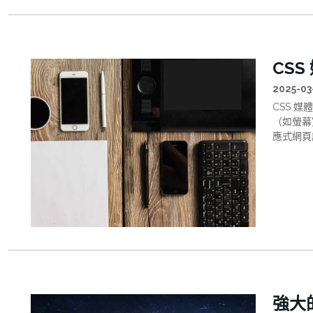
一次瀏覽
還包括那
世界中留
技術作為
CSS
站和服務
上存儲任
2025-03
下依然有
CSS 
的「完美
（如螢幕
實現方式
應式網頁
據格式為
施，幫助
網路安全
深入了解
己的數位
強大