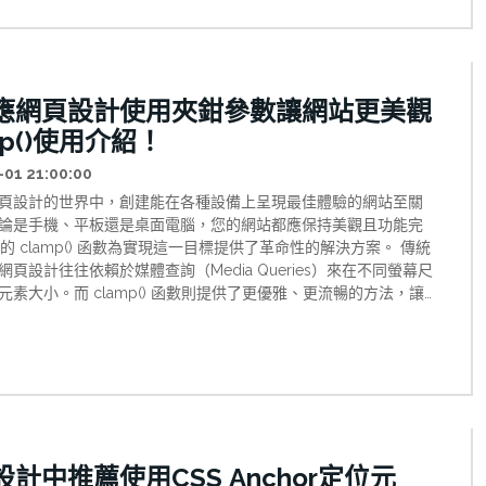
應網頁設計使用夾鉗參數讓網站更美觀
mp()使用介紹！
-01 21:00:00
頁設計的世界中，創建能在各種設備上呈現最佳體驗的網站至關
論是手機、平板還是桌面電腦，您的網站都應保持美觀且功能完
 的 clamp() 函數為實現這一目標提供了革命性的解決方案。 傳統
網頁設計往往依賴於媒體查詢（Media Queries）來在不同螢幕尺
元素大小。而 clamp() 函數則提供了更優雅、更流暢的方法，讓
隨著視窗變化自動調整，同時保持在可接受的範圍內。 本文將詳
clamp() 函數如何改變網頁設計的遊戲規則，並提供實用範例助您
充分利用這一強大工具。
計中推薦使用CSS Anchor定位元