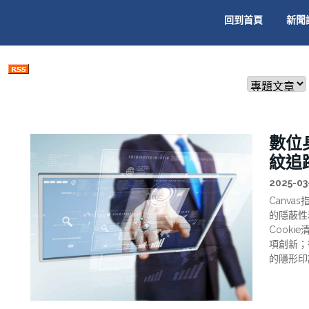
回到首頁
新聞
數位
紋追
2025-03-
Canv
的隱蔽性
Cook
項創新；
的隱形印
值觀的一
己的隱私
言：隱藏