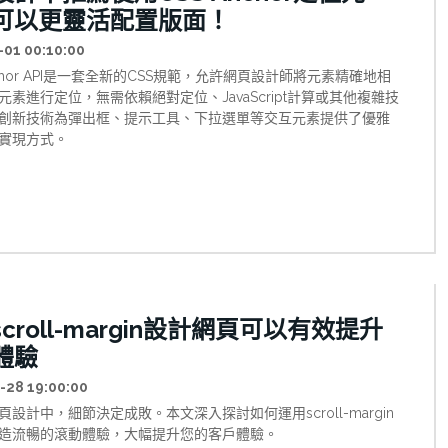
可以更靈活配置版面！
-01 00:10:00
nchor API是一套全新的CSS規範，允許網頁設計師將元素精確地相
元素進行定位，無需依賴絕對定位、JavaScript計算或其他複雜技
創新技術為彈出框、提示工具、下拉選單等交互元素提供了優雅
實現方式。
croll-margin設計網頁可以有效提升
體驗
-28 19:00:00
設計中，細節決定成敗。本文深入探討如何運用scroll-margin
造流暢的滾動體驗，大幅提升您的客戶體驗。