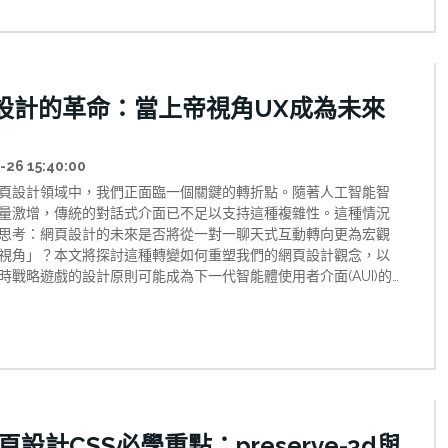
設計的革命：當上帝視角UX成為未來
-26 15:40:00
頁設計領域中，我們正面臨一個關鍵的轉折點。隨著人工智能智
量激增，傳統的對話式介面已不足以支持這種複雜性。這種情況
思考：網頁設計的未來是否將從一對一聊天式互動轉向更為宏觀
視角」？本文將探討這種轉變如何重塑我們的網頁設計觀念，以
時戰略遊戲的設計原則可能成為下一代智能體使用者介面(AUI)的
頁設計CSS必學重點：preserve-3d與